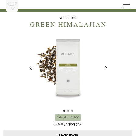
AHT-3200
GREEN HIMALAJIAN
YAŞIL ÇAY
250 q yarpaq çay
Haqqında