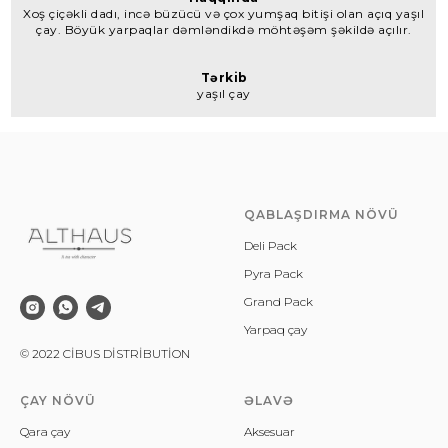
Xoş çiçəkli dadı, incə büzücü və çox yumşaq bitişi olan açıq yaşıl
çay. Böyük yarpaqlar dəmləndikdə möhtəşəm şəkildə açılır.
Tərkib
yaşıl çay
QABLAŞDIRMA NÖVÜ
Deli Pack
Pyra Pack
Grand Pack
Yarpaq çay
© 2022 CİBUS DİSTRİBUTİON
ÇAY NÖVÜ
ƏLAVƏ
Qara çay
Aksesuar