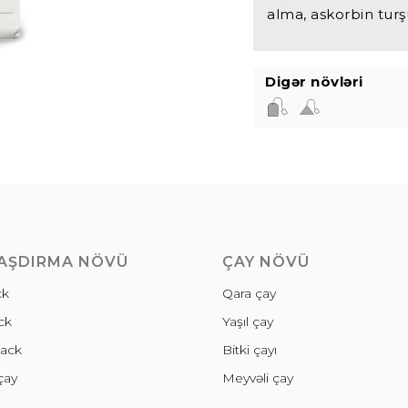
alma, askorbin turş
Digər növləri
AŞDIRMA NÖVÜ
ÇAY NÖVÜ
ck
Qara çay
ck
Yaşıl çay
ack
Bitki çayı
çay
Meyvəli çay