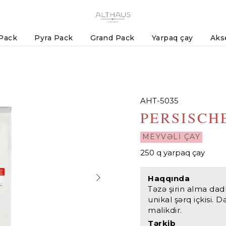
 Pack
Pyra Pack
Grand Pack
Yarpaq çay
Aks
AHT-5035
PERSISCH
MEYVƏLİ ÇAY
250 q yarpaq çay
Haqqında
Təzə şirin alma dadı
unikal şərq içkisi.
malikdir.
Tərkib