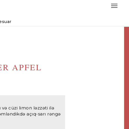
esuar
ER APFEL
 və cüzi limon ləzzəti ilə
 Dəmləndikdə açıq-sarı rəngə